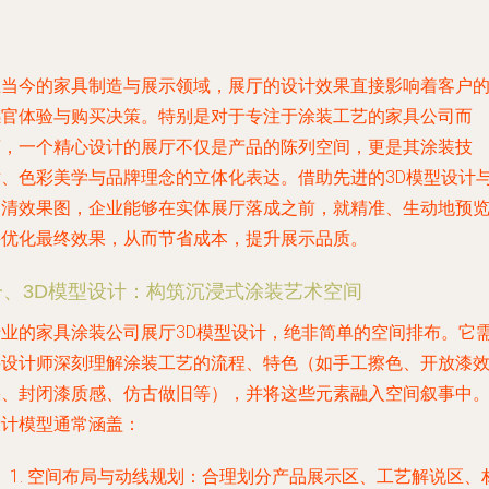
在当今的家具制造与展示领域，展厅的设计效果直接影响着客户
感官体验与购买决策。特别是对于专注于涂装工艺的家具公司而
言，一个精心设计的展厅不仅是产品的陈列空间，更是其涂装技
术、色彩美学与品牌理念的立体化表达。借助先进的3D模型设计
高清效果图，企业能够在实体展厅落成之前，就精准、生动地预
并优化最终效果，从而节省成本，提升展示品质。
一、3D模型设计：构筑沉浸式涂装艺术空间
专业的家具涂装公司展厅3D模型设计，绝非简单的空间排布。它
要设计师深刻理解涂装工艺的流程、特色（如手工擦色、开放漆
果、封闭漆质感、仿古做旧等），并将这些元素融入空间叙事中
设计模型通常涵盖：
空间布局与动线规划
：合理划分产品展示区、工艺解说区、