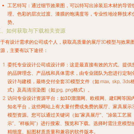
工艺特写
：通过细节效果图，可以特写出涂装后木材的导管
理、色彩的层次过渡、漆膜的饱满度等，专业性地诠释技术
势。
三、如何获取与下载相关资源
对于有设计需求的公司或个人，获取高质量的展厅3D模型与效果
资源，主要有以下途径：
委托专业设计公司或设计师
：这是最直接有效的方式。提供
的品牌理念、产品线和具体需求，由专业团队为您进行定制
设计与建模，最终交付全套3D模型文件（如.max, .skp, .3ds
式）及高清渲染图（如.jpg, .png格式）。
访问专业设计资源平台
：如
3D溜溜网、欧模网、建E网
等国
知名平台，这些网站上有大量付费或免费的展厅、家具展示3
模型资源。您可以通过关键词（如“家具展厅”、“涂装工艺展
示”、“样板间”）进行搜索、预览和下载。选择时需注意模型
精细度、贴图材质质量和兼容的软件版本。