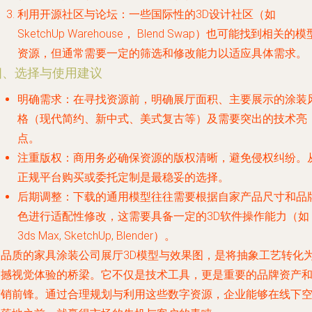
利用开源社区与论坛
：一些国际性的3D设计社区（如
SketchUp Warehouse， Blend Swap）也可能找到相关的模
资源，但通常需要一定的筛选和修改能力以适应具体需求。
四、选择与使用建议
明确需求
：在寻找资源前，明确展厅面积、主要展示的涂装
格（现代简约、新中式、美式复古等）及需要突出的技术亮
点。
注重版权
：商用务必确保资源的版权清晰，避免侵权纠纷。
正规平台购买或委托定制是最稳妥的选择。
后期调整
：下载的通用模型往往需要根据自家产品尺寸和品
色进行适配性修改，这需要具备一定的3D软件操作能力（如
3ds Max, SketchUp, Blender）。
高品质的家具涂装公司展厅3D模型与效果图，是将抽象工艺转化
震撼视觉体验的桥梁。它不仅是技术工具，更是重要的品牌资产
营销前锋。通过合理规划与利用这些数字资源，企业能够在线下