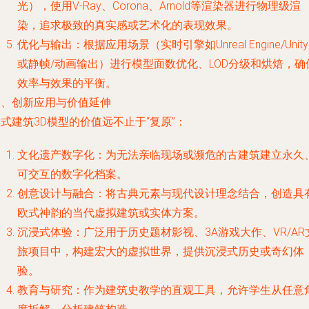
光），使用V-Ray、Corona、Arnold等渲染器进行物理级渲
染，追求极致的真实感或艺术化的表现效果。
优化与输出
：根据应用场景（实时引擎如Unreal Engine/Unit
或静帧/动画输出）进行模型面数优化、LOD分级和烘焙，确
效率与效果的平衡。
三、创新应用与价值延伸
式建筑3D模型的价值远不止于“复原”：
文化遗产数字化
：为无法亲临现场或濒危的古建筑建立永久
可交互的数字化档案。
创意设计与融合
：将古典元素与现代设计理念结合，创造具
欧式神韵的当代虚拟建筑或实体方案。
沉浸式体验
：广泛用于历史题材影视、3A游戏大作、VR/AR
旅项目中，构建宏大的虚拟世界，提供沉浸式历史或奇幻体
验。
教育与研究
：作为建筑史教学的直观工具，允许学生从任意