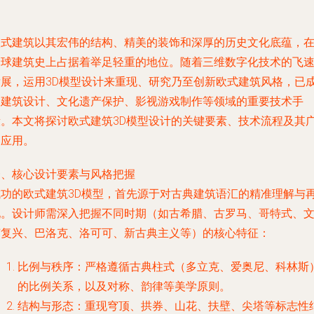
欧式建筑以其宏伟的结构、精美的装饰和深厚的历史文化底蕴，
全球建筑史上占据着举足轻重的地位。随着三维数字化技术的飞
发展，运用3D模型设计来重现、研究乃至创新欧式建筑风格，已
为建筑设计、文化遗产保护、影视游戏制作等领域的重要技术手
段。本文将探讨欧式建筑3D模型设计的关键要素、技术流程及其
泛应用。
一、核心设计要素与风格把握
成功的欧式建筑3D模型，首先源于对古典建筑语汇的精准理解与
现。设计师需深入把握不同时期（如古希腊、古罗马、哥特式、
艺复兴、巴洛克、洛可可、新古典主义等）的核心特征：
比例与秩序
：严格遵循古典柱式（多立克、爱奥尼、科林斯
的比例关系，以及对称、韵律等美学原则。
结构与形态
：重现穹顶、拱券、山花、扶壁、尖塔等标志性