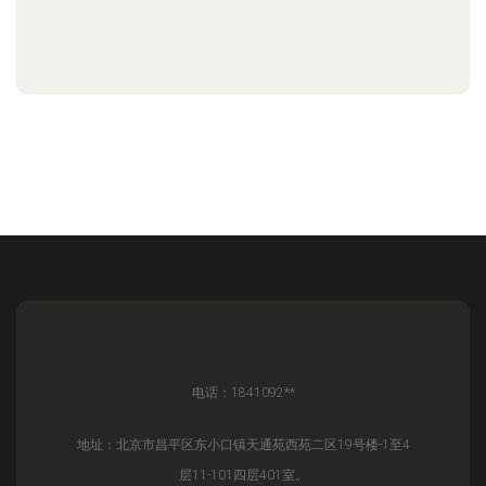
电话：1841092**
地址：北京市昌平区东小口镇天通苑西苑二区19号楼-1至4
层11-101四层401室。