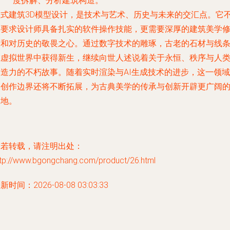
度拆解、分析建筑构造。
欧式建筑3D模型设计，是技术与艺术、历史与未来的交汇点。它
仅要求设计师具备扎实的软件操作技能，更需要深厚的建筑美学
养和对历史的敬畏之心。通过数字技术的雕琢，古老的石材与线
在虚拟世界中获得新生，继续向世人述说着关于永恒、秩序与人
创造力的不朽故事。随着实时渲染与AI生成技术的进步，这一领域
的创作边界还将不断拓展，为古典美学的传承与创新开辟更广阔
天地。
如若转载，请注明出处：
ttp://www.bgongchang.com/product/26.html
新时间：2026-08-08 03:03:33