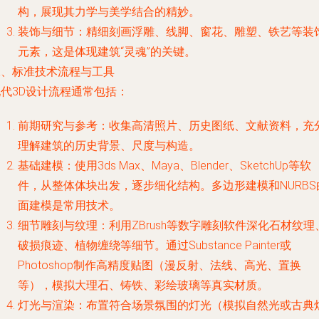
构，展现其力学与美学结合的精妙。
装饰与细节
：精细刻画浮雕、线脚、窗花、雕塑、铁艺等装
元素，这是体现建筑“灵魂”的关键。
二、标准技术流程与工具
代3D设计流程通常包括：
前期研究与参考
：收集高清照片、历史图纸、文献资料，充
理解建筑的历史背景、尺度与构造。
基础建模
：使用3ds Max、Maya、Blender、SketchUp等软
件，从整体体块出发，逐步细化结构。多边形建模和NURBS
面建模是常用技术。
细节雕刻与纹理
：利用ZBrush等数字雕刻软件深化石材纹理
破损痕迹、植物缠绕等细节。通过Substance Painter或
Photoshop制作高精度贴图（漫反射、法线、高光、置换
等），模拟大理石、铸铁、彩绘玻璃等真实材质。
灯光与渲染
：布置符合场景氛围的灯光（模拟自然光或古典