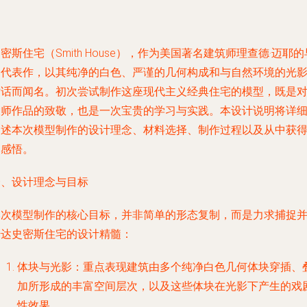
密斯住宅（Smith House），作为美国著名建筑师理查德·迈耶的
期代表作，以其纯净的白色、严谨的几何构成和与自然环境的光
对话而闻名。初次尝试制作这座现代主义经典住宅的模型，既是
大师作品的致敬，也是一次宝贵的学习与实践。本设计说明将详
阐述本次模型制作的设计理念、材料选择、制作过程以及从中获
的感悟。
一、设计理念与目标
本次模型制作的核心目标，并非简单的形态复制，而是力求捕捉
传达史密斯住宅的设计精髓：
体块与光影
：重点表现建筑由多个纯净白色几何体块穿插、
加所形成的丰富空间层次，以及这些体块在光影下产生的戏
性效果。