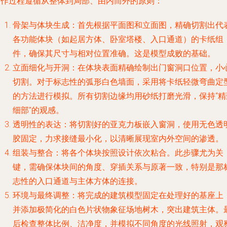
制作过程遵循从整体到局部、由内而外的原则：
骨架与体块生成
：首先根据平面图和立面图，精确切割出代
各功能体块（如起居方体、卧室塔楼、入口通道）的卡纸组
件，确保其尺寸与相对位置准确。这是模型成败的基础。
立面细化与开洞
：在体块表面精确绘制出门窗洞口位置，小
切割。对于标志性的弧形白色墙面，采用将卡纸轻微弯曲定
的方法进行模拟。所有切割边缘均用砂纸打磨光滑，保持“精
细部”的观感。
透明性的表达
：将切割好的亚克力板嵌入窗洞，使用无色透
胶固定，力求接缝最小化，以清晰展现室内外空间的渗透。
组装与整合
：将各个体块按照设计依次粘合。此步骤尤为关
键，需确保体块间的角度、穿插关系与原著一致，特别是那
志性的入口通道与主体方体的连接。
环境与最终调整
：将完成的建筑模型固定在处理好的基座上
并添加极简化的白色片状物象征场地树木，突出建筑主体。
后检查整体比例、洁净度，并模拟不同角度的光线照射，观