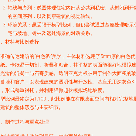
轴线与序列
：试图体现住宅内部从公共到私密、从封闭到开
的空间序列，以及贯穿建筑的视觉轴线。
环境关系
：虽受限于模型比例，但仍尝试通过基座处理暗示
宅与坡地、树林及远处海景的对话关系。
二、材料与比例选择
准确传达建筑的“白色派”美学，主体材料选用了5mm厚的白色优
卡纸。卡纸易于切割、折叠和粘合，其平整的表面能很好地模拟
筑光滑的混凝土与石膏质感。透明亚克力板被用于制作大面积的
璃幕墙和窗户，以表现建筑的透明性与开放性。基座采用深灰色K
板，形成稳重衬托，并利用轻微起伏模拟场地坡度。
型比例最终定为1:100，此比例能在有限桌面空间内相对完整地
现建筑的整体形态与主要细节。
三、制作过程与重点处理