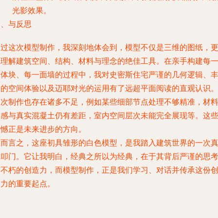
光影效果。
四、与反思
通过这次模型制作，我深刻地体会到，模型不仅是三维的图纸，
是理解建筑空间、结构、材料与理念的绝佳工具。在亲手构建每
个体块、每一面墙的过程中，我对史密斯住宅严谨的几何逻辑、
富的空间体验以及迈耶对光的运用有了远超平面阅读的直观认识
初次制作也存在诸多不足，例如某些细部节点处理不够精准，材
质感与真实混凝土仍有差距，室内空间层次未能完全展现等。这
遗憾正是未来进步的方向。
总而言之，这座初具雏形的白色模型，是我踏入建筑世界的一次
诚叩门。它让我明白，经典之所以为经典，在于其背后严谨的思
与不朽的创造力，而模型制作，正是我们学习、对话并传承这份
造力的重要起点。